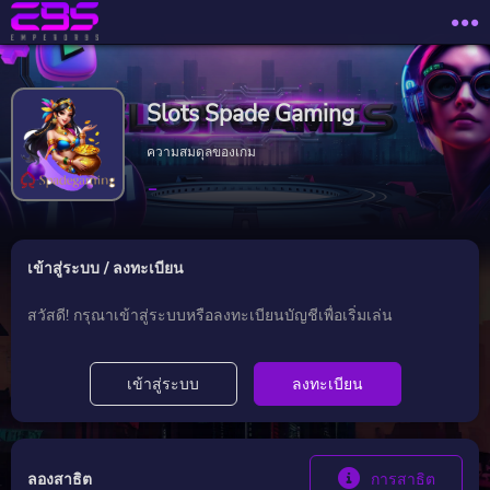
Slots Spade Gaming
ความสมดุลของเกม
-
เข้าสู่ระบบ / ลงทะเบียน
สวัสดี! กรุณาเข้าสู่ระบบหรือลงทะเบียนบัญชีเพื่อเริ่มเล่น
เข้าสู่ระบบ
ลงทะเบียน
ลองสาธิต
การสาธิต